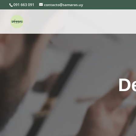
091 663 091
contacto@samaras.uy
De