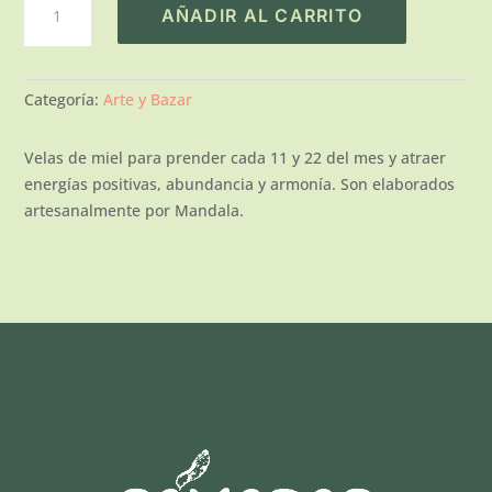
AÑADIR AL CARRITO
de
velas
de
miel
Categoría:
Arte y Bazar
"Mandala"
cantidad
Velas de miel para prender cada 11 y 22 del mes y atraer
energías positivas, abundancia y armonía. Son elaborados
artesanalmente por Mandala.