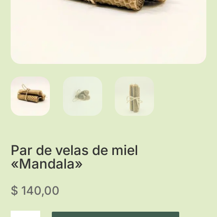
Par de velas de miel
«Mandala»
$
140,00
Par