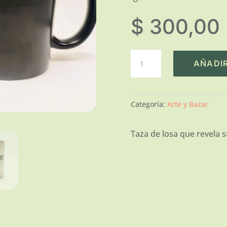
$
300,00
Taza
AÑADIR
mágica
Sámaras
cantidad
Categoría:
Arte y Bazar
Taza de losa que revela s