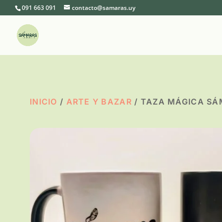
091 663 091
contacto@samaras.uy
INICIO
/
ARTE Y BAZAR
/ TAZA MÁGICA S